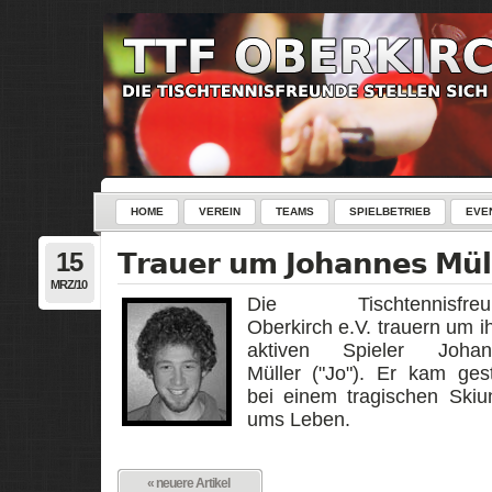
HOME
VEREIN
TEAMS
SPIELBETRIEB
EVE
15
Trauer um Johannes Mül
MRZ/10
Die Tischtennisfreu
Oberkirch e.V. trauern um i
aktiven Spieler Johan
Müller ("Jo"). Er kam ges
bei einem tragischen Skiun
ums Leben.
« neuere Artikel