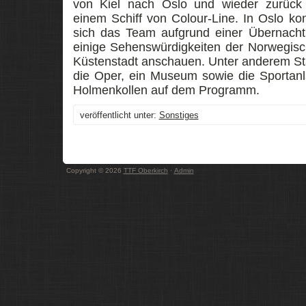
von Kiel nach Oslo und wieder zurück
einem Schiff von Colour-Line. In Oslo ko
sich das Team aufgrund einer Übernach
einige Sehenswürdigkeiten der Norwegis
Küstenstadt anschauen. Unter anderem S
die Oper, ein Museum sowie die Sportan
Holmenkollen auf dem Programm.
veröffentlicht unter:
Sonstiges
Copyright © 2026
TTF Oberkirch
·
Admin