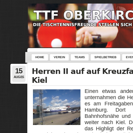
HOME
VEREIN
TEAMS
SPIELBETRIEB
EVE
15
Herren II auf auf Kreuzfa
AUG/15
Kiel
Einen etwas ander
unternahmen die He
es am Freitagabe
Hamburg. Dort 
Bahnhofsnähe und
weiter nach Kiel. 
das Highligt der R