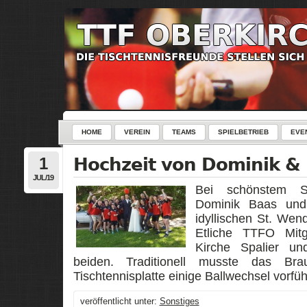
HOME
VEREIN
TEAMS
SPIELBETRIEB
EVE
1
Hochzeit von Dominik & 
JUL/19
Bei schönstem So
Dominik Baas und 
idyllischen St. Wen
Etliche TTFO Mitg
Kirche Spalier un
beiden. Traditionell musste das Bra
Tischtennisplatte einige Ballwechsel vorfüh
veröffentlicht unter:
Sonstiges