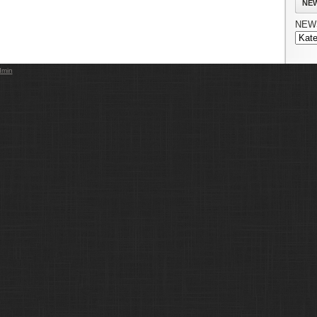
NE
NEW
dmin